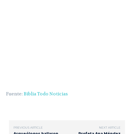
Fuente:
Biblia Todo Noticias
PREVIOUS ARTICLE
NEXT ARTICLE
Arqueólogos hallaron
Profeta Ana Méndez