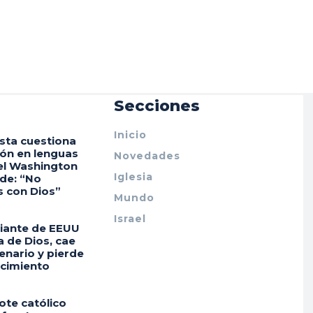
Secciones
Inicio
sta cuestiona
ión en lenguas
Novedades
el Washington
Iglesia
de: “No
s con Dios”
Mundo
Israel
ante de EEUU
a de Dios, cae
enario y pierde
ocimiento
ote católico