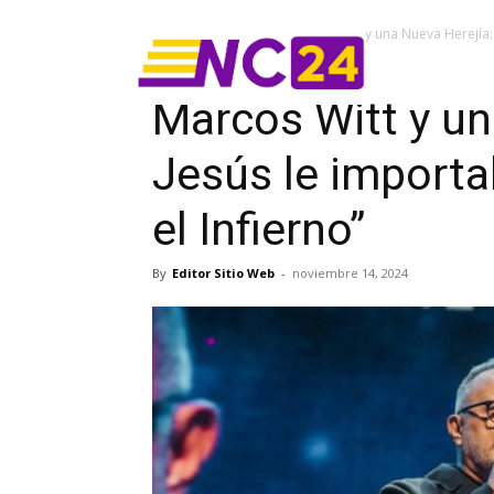
Home
Breaking
Marcos Witt y una Nueva Herejía: 
Breaking
Iglesia
Mundo
Marcos Witt y un
Jesús le importa
el Infierno”
By
Editor Sitio Web
-
noviembre 14, 2024