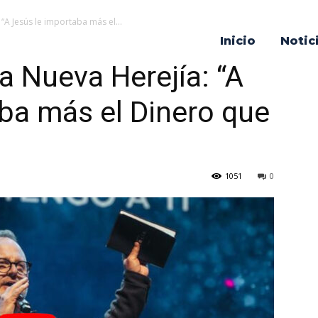
“A Jesús le importaba más el...
Inicio
Notic
a Nueva Herejía: “A
ba más el Dinero que
1051
0