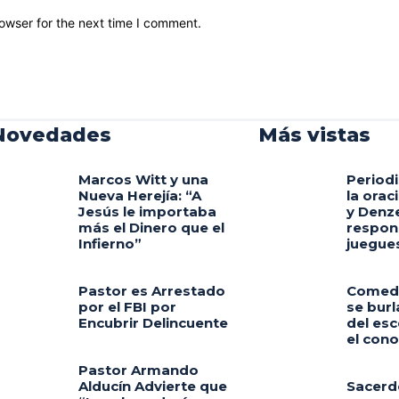
owser for the next time I comment.
Novedades
Más vistas
Marcos Witt y una
Periodi
Nueva Herejía: “A
la orac
Jesús le importaba
y Denz
más el Dinero que el
respon
Infierno”
juegue
Pastor es Arrestado
Comedi
por el FBI por
se burl
Encubrir Delincuente
del esc
el con
Pastor Armando
Alducín Advierte que
Sacerd