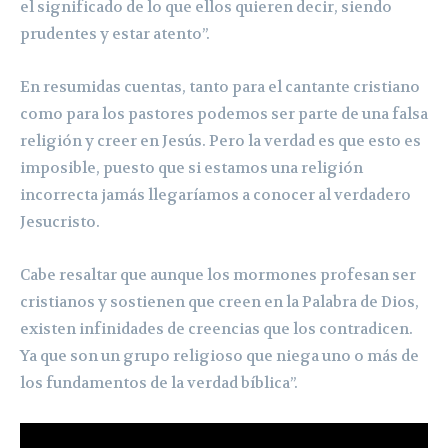
el significado de lo que ellos quieren decir, siendo
prudentes y estar atento”.
En resumidas cuentas, tanto para el cantante cristiano
como para los pastores podemos ser parte de una falsa
religión y creer en Jesús. Pero la verdad es que esto es
imposible, puesto que si estamos una religión
incorrecta jamás llegaríamos a conocer al verdadero
Jesucristo.
Cabe resaltar que aunque los mormones profesan ser
cristianos y sostienen que creen en la Palabra de Dios,
existen infinidades de creencias que los contradicen.
Ya que son un grupo religioso que niega uno o más de
los fundamentos de la verdad bíblica”.