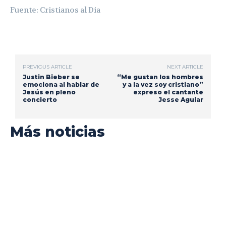
Fuente: Cristianos al Dia
PREVIOUS ARTICLE
NEXT ARTICLE
Justin Bieber se
“Me gustan los hombres
emociona al hablar de
y a la vez soy cristiano”
Jesús en pleno
expreso el cantante
concierto
Jesse Aguiar
Más noticias