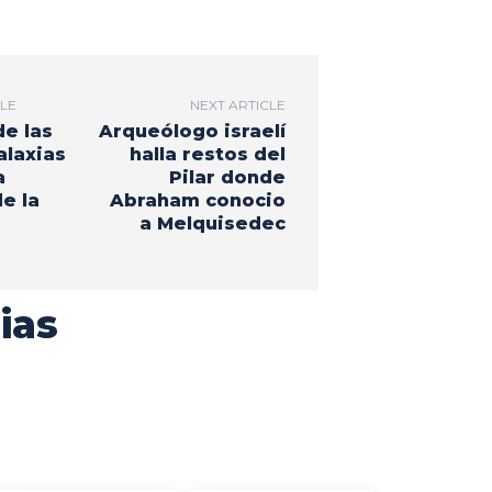
CLE
NEXT ARTICLE
de las
Arqueólogo israelí
alaxias
halla restos del
a
Pilar donde
e la
Abraham conocio
a Melquisedec
ias