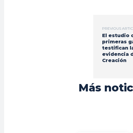
PREVIOUS ARTI
El estudio 
primeras g
testifican l
evidencia d
Creación
Más notic