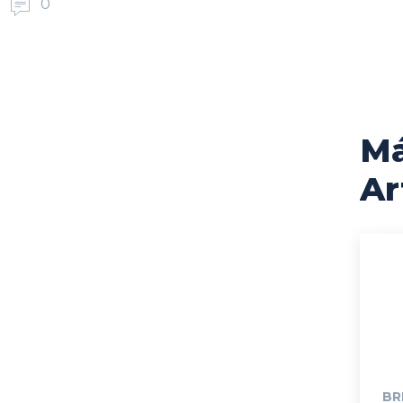
0
M
Ar
BR