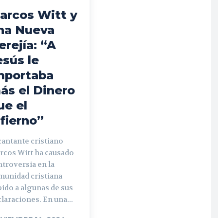
arcos Witt y
na Nueva
erejía: “A
esús le
mportaba
ás el Dinero
ue el
nfierno”
cantante cristiano
rcos Witt ha causado
troversia en la
munidad cristiana
ido a algunas de sus
laraciones. En una...