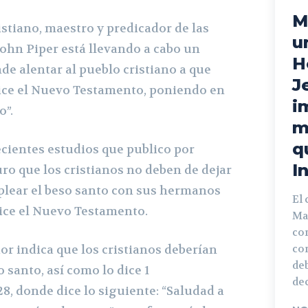
M
istiano, maestro y predicador de las
u
John Piper está llevando a cabo un
H
de alentar al pueblo cristiano a que
J
ice el Nuevo Testamento, poniendo en
i
o”.
m
q
ecientes estudios que publico por
I
ro que los cristianos no deben de dejar
mplear el beso santo con sus hermanos
El 
 dice el Nuevo Testamento.
Ma
con
or indica que los cristianos deberían
co
deb
 santo, así como lo dice 1
dec
28, donde dice lo siguiente: “Saludad a