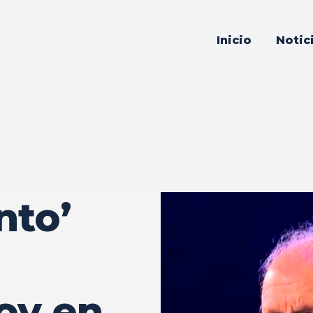
Inicio
Notic
nto’
oy en