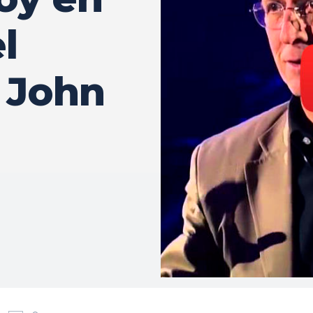
l
 John