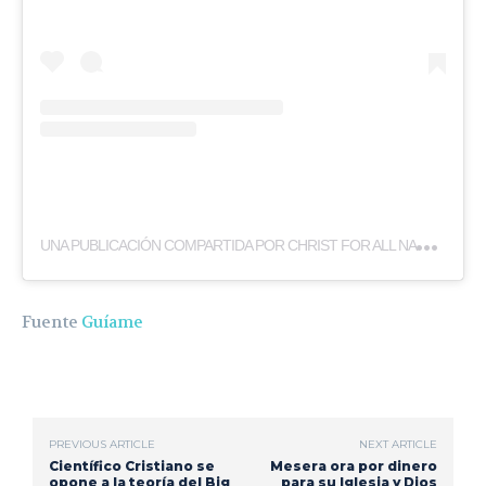
U
NA PUBLICACIÓN COMPARTIDA POR CHRIST FOR ALL NATIONS USA (@CFANUSA)
Fuente
Guíame
PREVIOUS ARTICLE
NEXT ARTICLE
Científico Cristiano se
Mesera ora por dinero
opone a la teoría del Big
para su Iglesia y Dios