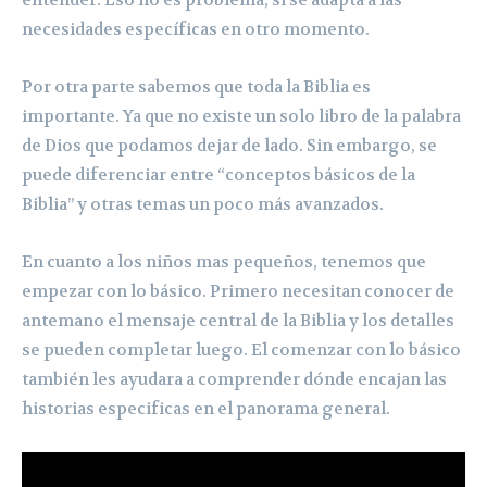
necesidades específicas en otro momento.
Por otra parte sabemos que toda la Biblia es
importante. Ya que no existe un solo libro de la palabra
de Dios que podamos dejar de lado. Sin embargo, se
puede diferenciar entre “conceptos básicos de la
Biblia” y otras temas un poco más avanzados.
En cuanto a los niños mas pequeños, tenemos que
empezar con lo básico. Primero necesitan conocer de
antemano el mensaje central de la Biblia y los detalles
se pueden completar luego. El comenzar con lo básico
también les ayudara a comprender dónde encajan las
historias especificas en el panorama general.