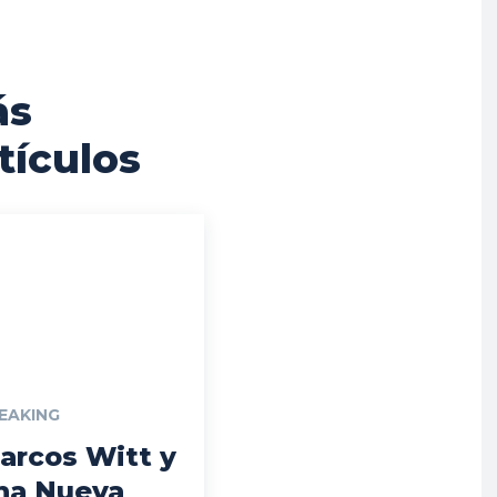
ás
tículos
EAKING
arcos Witt y
na Nueva