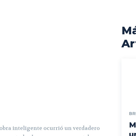
M
Ar
BR
M
obra inteligente ocurrió un verdadero
u