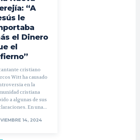
erejía: “A
esús le
mportaba
ás el Dinero
ue el
nfierno”
cantante cristiano
rcos Witt ha causado
troversia en la
munidad cristiana
ido a algunas de sus
laraciones. En una...
VIEMBRE 14, 2024