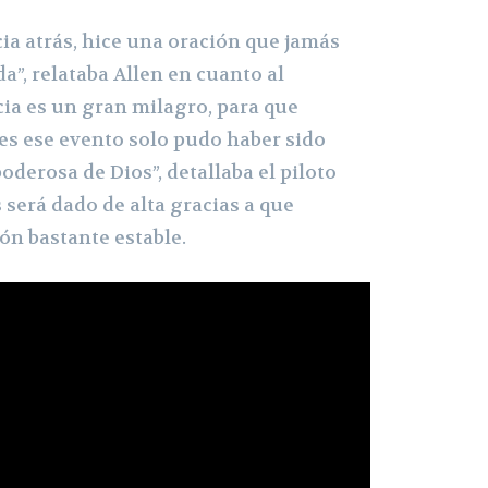
ia atrás, hice una oración que jamás
a”, relataba Allen en cuanto al
cia es un gran milagro, para que
es ese evento solo pudo haber sido
oderosa de Dios”, detallaba el piloto
será dado de alta gracias a que
ón bastante estable.