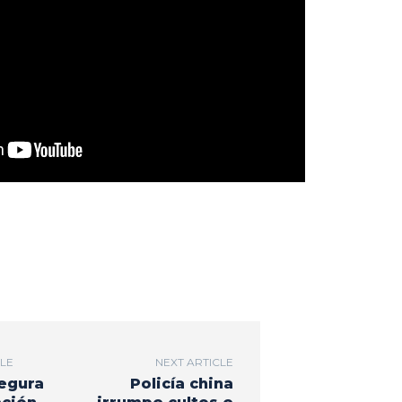
CLE
NEXT ARTICLE
egura
Policía china