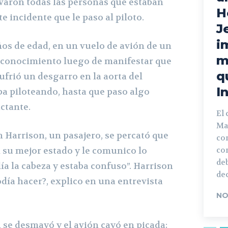
varon todas las personas que estaban
H
e incidente que le paso al piloto.
J
i
ños de edad, en un vuelo de avión de un
m
l conocimiento luego de manifestar que
q
sufrió un desgarro en la aorta del
I
a piloteando, hasta que paso algo
ctante.
El 
Ma
n Harrison, un pasajero, se percató que
con
n su mejor estado y le comunico lo
co
deb
lía la cabeza y estaba confuso”. Harrison
dec
día hacer?, explico en una entrevista
NO
n se desmayó y el avión cayó en picada;