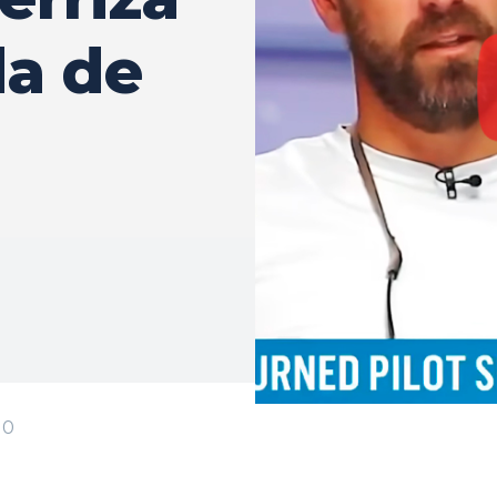
da de
0