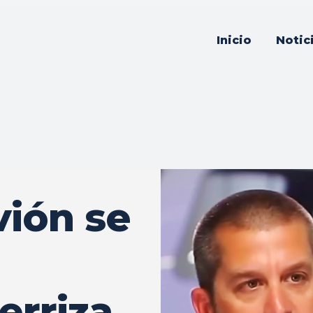
Inicio
Notic
vión se
erriza