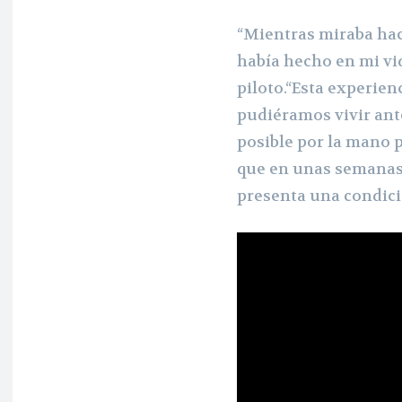
“Mientras miraba hac
había hecho en mi vid
piloto.“Esta experien
pudiéramos vivir ant
posible por la mano p
que en unas semanas 
presenta una condici