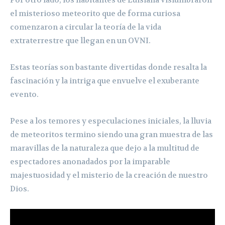
el misterioso meteorito que de forma curiosa
comenzaron a circular la teoría de la vida
extraterrestre que llegan en un OVNI.
Estas teorías son bastante divertidas donde resalta la
fascinación y la intriga que envuelve el exuberante
evento.
Pese a los temores y especulaciones iniciales, la lluvia
de meteoritos termino siendo una gran muestra de las
maravillas de la naturaleza que dejo a la multitud de
espectadores anonadados por la imparable
majestuosidad y el misterio de la creación de nuestro
Dios.