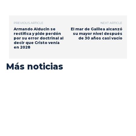
PREVIOUS ARTICLE
NEXT ARTICLE
Armando Alducin se
El mar de Galilea alcanzó
rectifica y pide perdón
su mayor nivel después
por su error doctrinal al
de 30 años casi vacío
decir que Cristo venía
en 2028
Más noticias