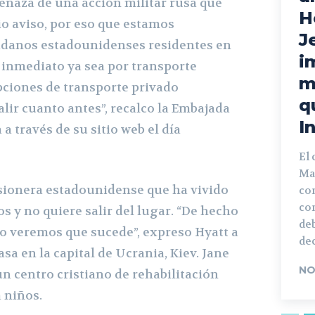
menaza de una acción militar rusa que
H
io aviso, por eso que estamos
J
adanos estadounidenses residentes en
i
 inmediato ya sea por transporte
m
ciones de transporte privado
q
alir cuanto antes”, recalco la Embajada
I
a través de su sitio web el día
El 
Ma
sionera estadounidense que ha vivido
con
co
s y no quiere salir del lugar. “De hecho
deb
go veremos que sucede”, expreso Hyatt a
dec
a en la capital de Ucrania, Kiev. Jane
NO
un centro cristiano de rehabilitación
 niños.