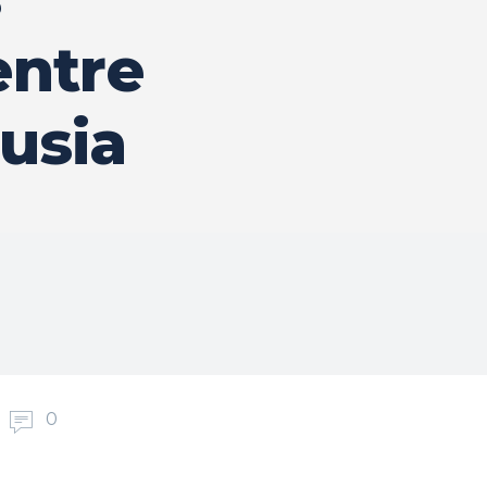
entre
usia
0