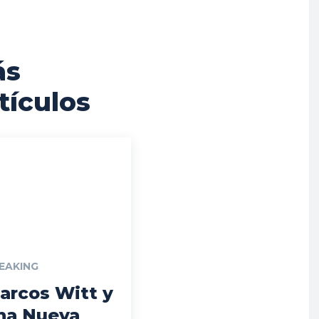
ás
tículos
EAKING
arcos Witt y
na Nueva