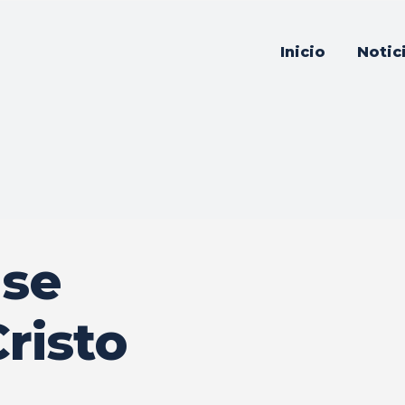
Inicio
Notic
 se
risto
s