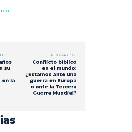
iano
CLE
NEXT ARTICLE
 años
Conflicto bíblico
n su
en el mundo:
¿Estamos ante una
 en la
guerra en Europa
o ante la Tercera
Guerra Mundial?
ias