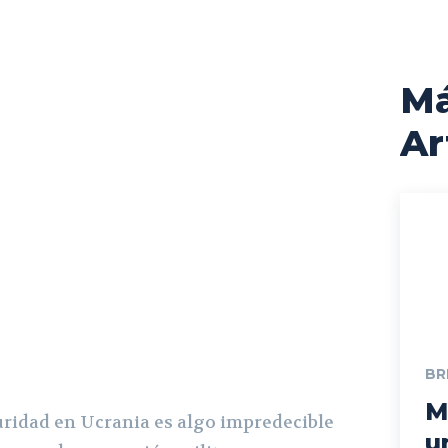
M
Ar
BR
M
ridad en Ucrania es algo impredecible
u