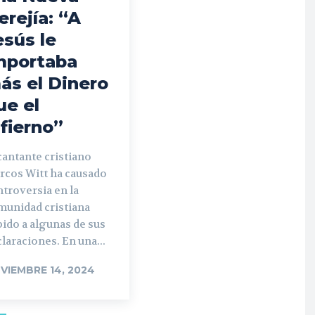
erejía: “A
esús le
mportaba
ás el Dinero
ue el
nfierno”
cantante cristiano
rcos Witt ha causado
troversia en la
munidad cristiana
ido a algunas de sus
laraciones. En una...
VIEMBRE 14, 2024