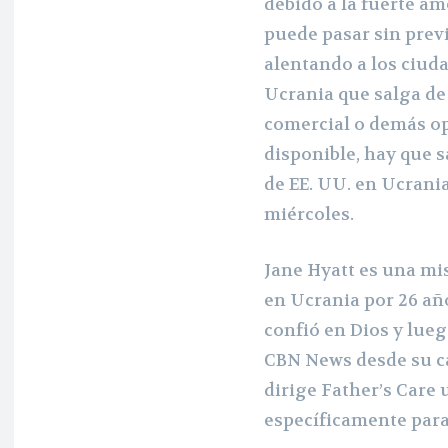
debido a la fuerte a
puede pasar sin prev
alentando a los ciud
Ucrania que salga de
comercial o demás op
disponible, hay que s
de EE. UU. en Ucrania 
miércoles.
Jane Hyatt es una mi
en Ucrania por 26 año
confió en Dios y lue
CBN News desde su cas
dirige Father’s Care 
específicamente para