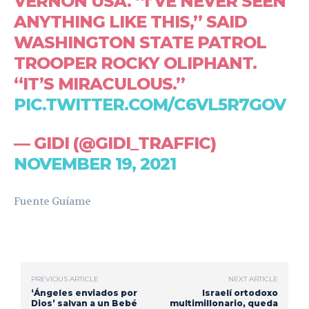
VERNON USA. “I’VE NEVER SEEN
ANYTHING LIKE THIS,” SAID
WASHINGTON STATE PATROL
TROOPER ROCKY OLIPHANT.
“IT’S MIRACULOUS.”
PIC.TWITTER.COM/C6VL5R7GOV
— GIDI (@GIDI_TRAFFIC)
NOVEMBER 19, 2021
Fuente Guíame
PREVIOUS ARTICLE
NEXT ARTICLE
‘Ángeles enviados por
Israelí ortodoxo
Dios’ salvan a un Bebé
multimillonario, queda