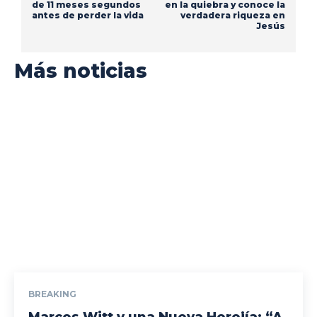
de 11 meses segundos
en la quiebra y conoce la
antes de perder la vida
verdadera riqueza en
Jesús
Más noticias
BREAKING
Marcos Witt y una Nueva Herejía: “A