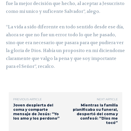
fue la mejor decisión que hecho, al aceptar a Jesucristo
como mi unico y suficente Salvador”, alego.
“La vida a sido diferente en todo sentido desde ese día,
ahora se que no fue un error todo lo que he pasado,
sino que era necesario que pasara para que pudiera ver
la gloria de Dios. Había un proposito en mi diciendome
claramente que valgo la pena y que soy importante
para el Señor”, recalco.
PREVIOUS ARTICLE
NEXT ARTICLE
Joven despierta del
Mientras la familia
coma y comparte
planificaba su funeral,
mensaje de Jesús: “Yo
despertó del coma y
los amo y los perdono”
confesó: “Dios me
tocó”