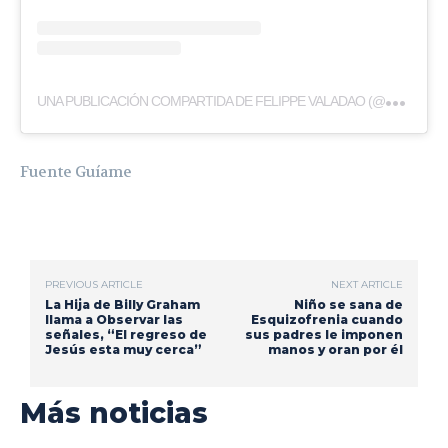
U
NA PUBLICACIÓN COMPARTIDA DE FELIPPE VALADAO (@FELIPPEVALADAO)
Fuente Guíame
PREVIOUS ARTICLE
NEXT ARTICLE
La Hija de Billy Graham
Niño se sana de
llama a Observar las
Esquizofrenia cuando
señales, “El regreso de
sus padres le imponen
Jesús esta muy cerca”
manos y oran por él
Más noticias